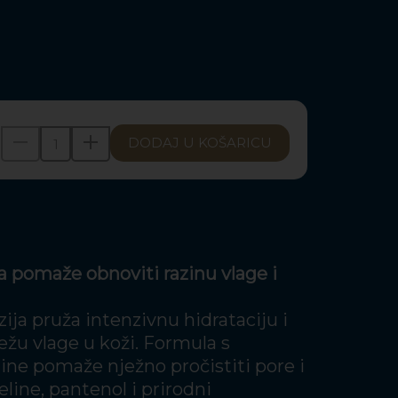
DODAJ U KOŠARICU
a pomaže obnoviti razinu vlage i
ja pruža intenzivnu hidrataciju i
žu vlage u koži. Formula s
line pomaže nježno pročistiti pore i
line, pantenol i prirodni