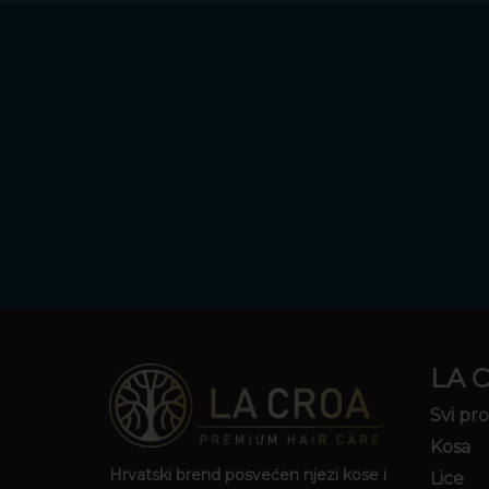
LA 
Svi pro
Kosa
Hrvatski brend posvećen njezi kose i
Lice