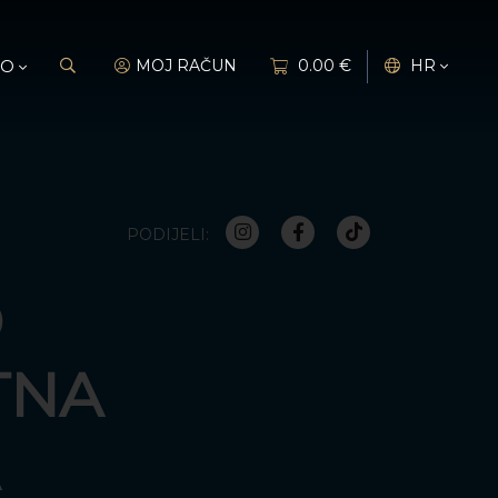
FO
MOJ RAČUN
0.00 €
HR
PODIJELI:
D
TNA