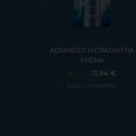
ED HIDRATANTNA
ADVANCED HI
ADVANCED HI
KREMA
KREM
KREM
11,94 €
11
11
9,90 €
19,90 €
19,90 €
AJ U KOŠARICU
DODAJ U KO
DODAJ U KO