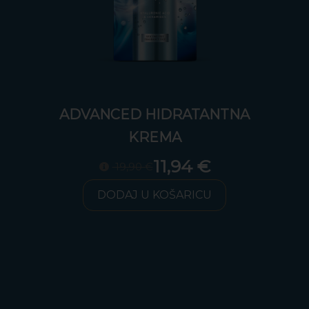
DRATANTNA
DRATANTNA
ADVANCED HIDRATAN
ADVANCED HIDRATAN
A
A
KREMA
KREMA
,94 €
,94 €
11,94 €
11,94 €
19,90 €
19,90 €
ŠARICU
ŠARICU
DODAJ U KOŠARICU
DODAJ U KOŠARICU