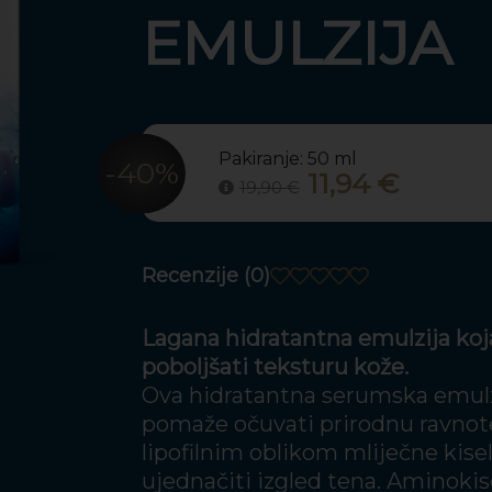
EMULZIJA
Pakiranje:
-40%
11,94 €
19,90 €
Recenzije (0)
Lagana hidratantna emulzija koj
poboljšati teksturu kože.
Ova hidratantna serumska emulzi
pomaže očuvati prirodnu ravnote
lipofilnim oblikom mliječne kise
ujednačiti izgled tena. Aminokise