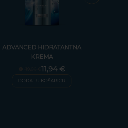
TNA
TNA
ADVANCED HIDRATANTNA
KREMA
11,94 €
19,90 €
DODAJ U KOŠARICU