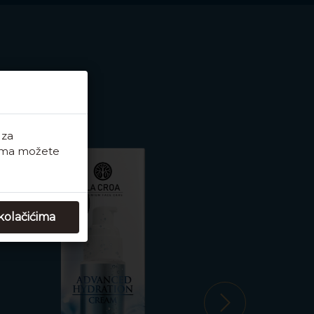
 za
ićima možete
-40
%
 kolačićima