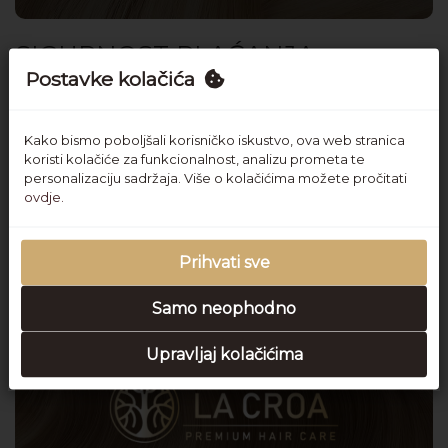
SIGURNOST PLAĆANJA
Postavke kolačića
Kako bismo poboljšali korisničko iskustvo, ova web stranica
koristi kolačiće za funkcionalnost, analizu prometa te
personalizaciju sadržaja. Više o kolačićima možete pročitati
ovdje.
Prihvati sve
Samo neophodno
Upravljaj kolačićima